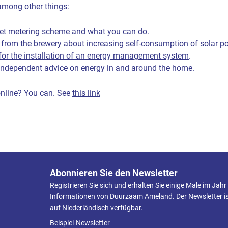
among other things:
 net metering scheme and what you can do.
 from the brewery
about increasing self-consumption of solar po
or the installation of an energy management system
.
independent advice on energy in and around the home.
online? You can. See
this link
Abonnieren Sie den Newsletter
Registrieren Sie sich und erhalten Sie einige Male im Jahr
Informationen von Duurzaam Ameland. Der Newsletter is
auf Niederländisch verfügbar.
Beispiel-Newsletter