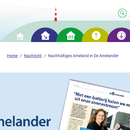
Clever
Cleveres
Clevere
Clevere
Home
Einsparen
Heizen
Erzeugung
Speicherun
Home
Nachricht
Nachhaltiges Ameland in De Amelander