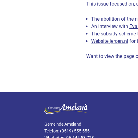
This issue focused on, 
The abolition of the
An interview with
Eva
The
subsidy scheme f
Website jeroen.nl
for 
Want to view the page 
Gemeinde Ameland
Telefon: (0519) 555 555
WhatsApp: 06-144 58 728