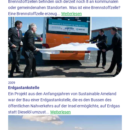
Brennstoffzellen befinden sich derzeit noch 8 an kommunalen
oder gemeindenahen Standorten. Was ist eine Brennstoffzelle?
Eine Brennstoffzelle erzeug...
Weiterlesen
2009
Erdgastankstelle
Ein Projekt aus den Anfangsjahren von Sustainable Ameland
war der Bau einer Erdgastankstelle, die es den Bussen des
öffentlichen Nahverkehrs auf der Insel ermöglichte, auf Erdgas
statt Dieselöl umzust...
Weiterlesen