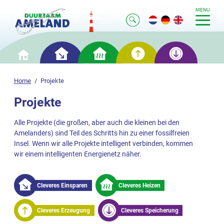
MENU
Clever
Cleveres
Clevere
Clevere
Home
Einsparen
Heizen
Erzeugung
Speicherung
Home
Projekte
Projekte
Alle Projekte (die großen, aber auch die kleinen bei den
Amelanders) sind Teil des Schritts hin zu einer fossilfreien
Insel. Wenn wir alle Projekte intelligent verbinden, kommen
wir einem intelligenten Energienetz näher.
Cleveres Einsparen
Cleveres Heizen
Cleveres Erzeugung
Cleveres Speicherung