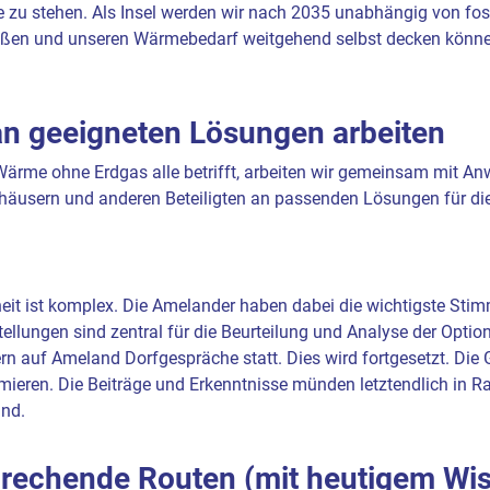
 zu stehen. Als Insel werden wir nach 2035 unabhängig von foss
oßen und unseren Wärmebedarf weitgehend selbst decken könn
n geeigneten Lösungen arbeiten
Wärme ohne Erdgas alle betrifft, arbeiten wir gemeinsam mit A
häusern und anderen Beteiligten an passenden Lösungen für die 
eit ist komplex. Die Amelander haben dabei die wichtigste Sti
ellungen sind zentral für die Beurteilung und Analyse der Opti
ern auf Ameland Dorfgespräche statt. Dies wird fortgesetzt. Die
ieren. Die Beiträge und Erkenntnisse münden letztendlich in R
nd.
sprechende Routen (mit heutigem Wi