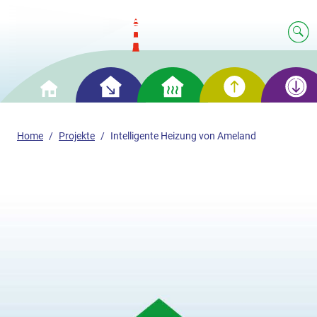
Clever
Cleveres
Clevere
Clevere
Home
Einsparen
Heizen
Erzeugung
Speicherun
Home
Projekte
Intelligente Heizung von Ameland