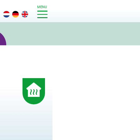
MENU
g