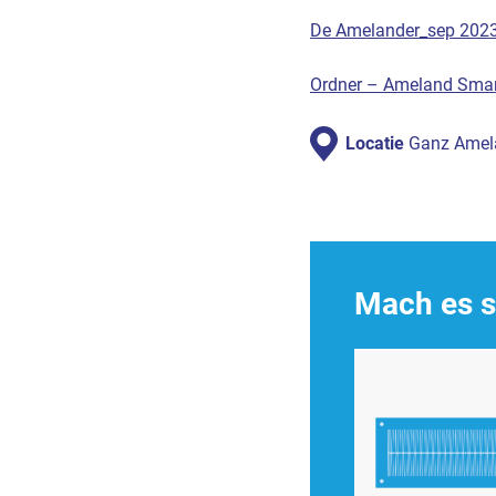
De Amelander_sep 2023_
Ordner – Ameland Smar
Locatie
Ganz Amel
Mach es s