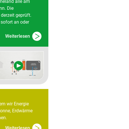
meland alle am
nn. Die
derzeit geprüft.
sofort an oder
Weiterlesen
dem wir Energie
 Sonne, Erdwärme
hen.
Weiterlesen