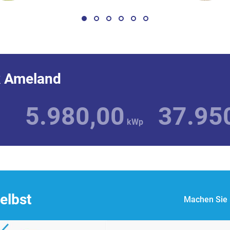
k Ameland
5.980,00
37.95
kWp
elbst
Machen Sie 