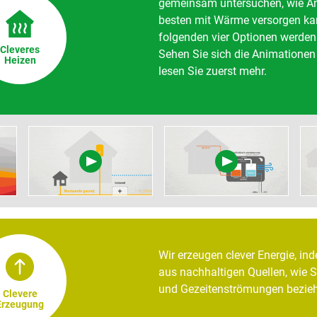
gemeinsam untersuchen, wie A
besten mit Wärme versorgen ka
folgenden vier Optionen werden 
Cleveres
Sehen Sie sich die Animationen 
Heizen
lesen Sie zuerst mehr.
Wir erzeugen clever Energie, in
aus nachhaltigen Quellen, wie
und Gezeitenströmungen bezie
Clevere
Erzeugung