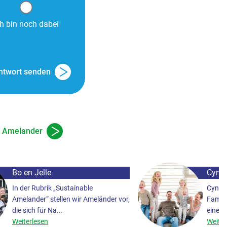
ch bin noch dabei
ntwort senden
n Amelander
Bo en Jelle
Cynth
In der Rubrik „Sustainable
Cynthi
Amelander“ stellen wir Ameländer vor,
Famili
die sich für Na...
einem 
Weiterlesen
Weiter