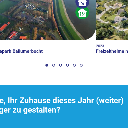
2023
epark Ballumerbocht
Freizeitheime n
e, Ihr Zuhause dieses Jahr (weiter)
ger zu gestalten?