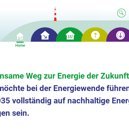
Clever
Cleveres
Clevere
Clevere
Home
Einsparen
Heizen
Erzeugung
Speicherun
nsame Weg zur Energie der Zukunft
öchte bei der Energiewende führen
35 vollständig auf nachhaltige Ener
en sein.