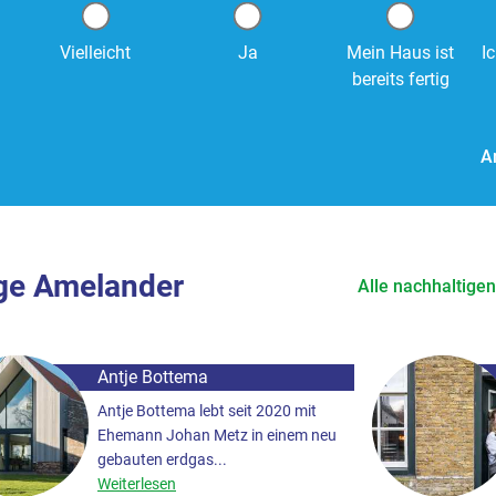
Vielleicht
Ja
Mein Haus ist
I
bereits fertig
A
ge Amelander
Alle nachhaltige
Antje Bottema
Antje Bottema lebt seit 2020 mit
Ehemann Johan Metz in einem neu
gebauten erdgas...
Weiterlesen