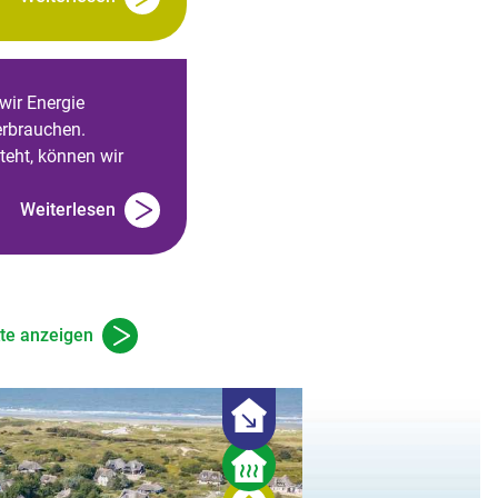
 wir Energie
verbrauchen.
teht, können wir
Weiterlesen
kte anzeigen