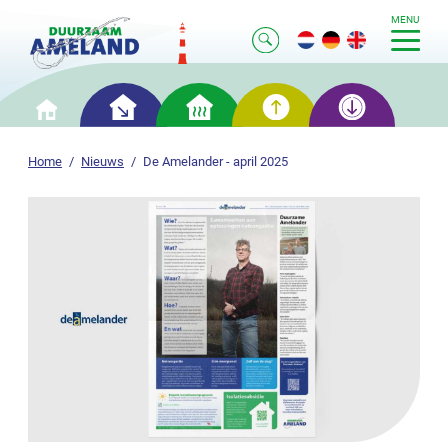
MENU
Slim
Slim
Slim
Slim
Home
besparen
verwarmen
opwekken
opslaan
Home
Nieuws
De Amelander - april 2025