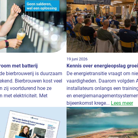
19 juni 2026
room met batterij
Kennis over energieopslag groe
de bierbrouwerij is duurzaam
De energietransitie vraagt om ni
kend. Bierbrouwen kost veel
vaardigheden. Daarom volgden 
n zij voortdurend hoe ze
installateurs onlangs een training
met elektriciteit. Met
en energiemanagementsystemen.
bijeenkomst krege...
Lees meer