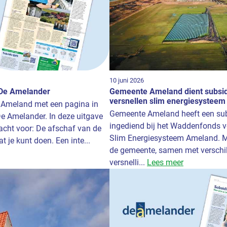
10 juni 2026
De Amelander
Gemeente Ameland dient subsid
versnellen slim energiesysteem
 Ameland met een pagina in
Gemeente Ameland heeft een su
De Amelander. In deze uitgave
ingediend bij het Waddenfonds 
cht voor: De afschaf van de
Slim Energiesysteem Ameland. M
t je kunt doen. Een inte...
de gemeente, samen met verschil
versnelli...
Lees meer