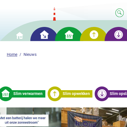
Slim
Slim
Slim
Slim
Home
besparen
verwarmen
opwekken
opslaan
Home
Nieuws
Slim verwarmen
Slim opwekken
Slim ops