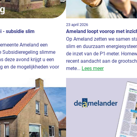
23 april 2026
 - subsidie slim
Ameland loopt voorop met inzich
Op Ameland zetten we samen sta
 gemeente Ameland een
slim en duurzaam energiesystee
e Subsidieregeling slimme
de inzet van de P1-meter. Home
s deze avond krijgt u een
recent aandacht aan de grootscha
ing en de mogelijkheden voor
mete...
Lees meer