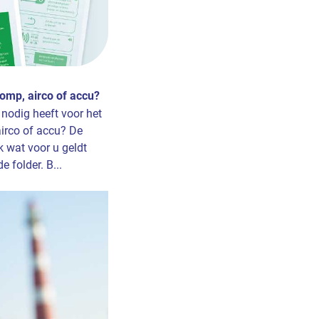
omp, airco of accu?
 nodig heeft voor het
irco of accu? De
jk wat voor u geldt
 folder. B...