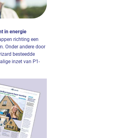
t in energie
ppen richting een
m. Onder andere door
wizard besteedde
lige inzet van P1-