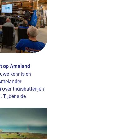
it op Ameland
euwe kennis en
Amelander
 over thuisbatterijen
 Tijdens de