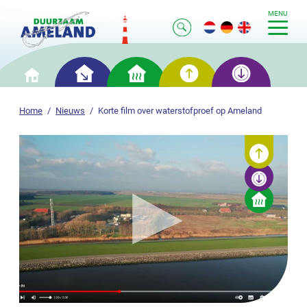
MENU
Slim
Slim
Slim
Slim
Home
besparen
verwarmen
opwekken
opslaan
Home
Nieuws
Korte film over waterstofproef op Ameland