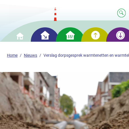
Slim
Slim
Slim
Slim
Home
besparen
verwarmen
opwekken
opslaan
Home
Nieuws
Verslag dorpsgesprek warmtenetten en warmteb