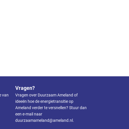
Vragen?
ie van
Vragen over Duurzaam Ameland of
ideeën hoe de energietransitie op
Ameland verder te versnellen? Stuur dan
een e-mail naar
duurzaamameland@ameland.nl
.