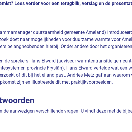
mist? Lees verder voor een terugblik, verslag en de presentat
grammamanager duurzaamheid gemeente Ameland) introduceerde 
zoek doet naar mogelijkheden voor duurzame warmte voor Ame
dere belanghebbenden hierbij. Onder andere door het organisere
den de sprekers Hans Elward (adviseur warmtentransitie gemeen
mtesystemen provincie Fryslân). Hans Elward vertelde wat een w
zoekt of dit bij het eiland past. Andries Metz gaf aan waarom
komst zijn en illustreerde dit met praktijkvoorbeelden.
ntwoorden
n de aanwezigen verschillende vragen. U vindt deze met de bij