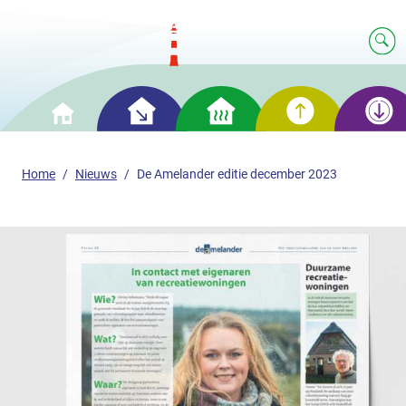
Slim
Slim
Slim
Slim
Home
besparen
verwarmen
opwekken
opslaan
Home
Nieuws
De Amelander editie december 2023