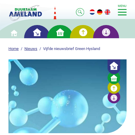
MENU
Slim
Slim
Slim
Slim
Home
besparen
verwarmen
opwekken
opslaan
Home
Nieuws
Vijfde nieuwsbrief Green Hysland