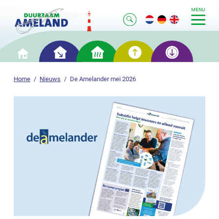
MENU
Slim
Slim
Slim
Slim
Home
besparen
verwarmen
opwekken
opslaan
Home
Nieuws
De Amelander mei 2026