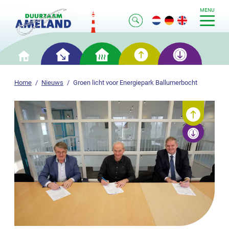
MENU
Slim
Slim
Slim
Slim
Home
besparen
verwarmen
opwekken
opslaan
Home
Nieuws
Groen licht voor Energiepark Ballumerbocht