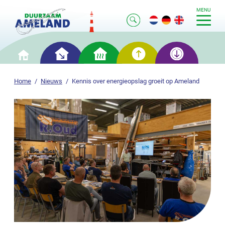
MENU
Slim
Slim
Slim
Slim
Home
besparen
verwarmen
opwekken
opslaan
Home
Nieuws
Kennis over energieopslag groeit op Ameland