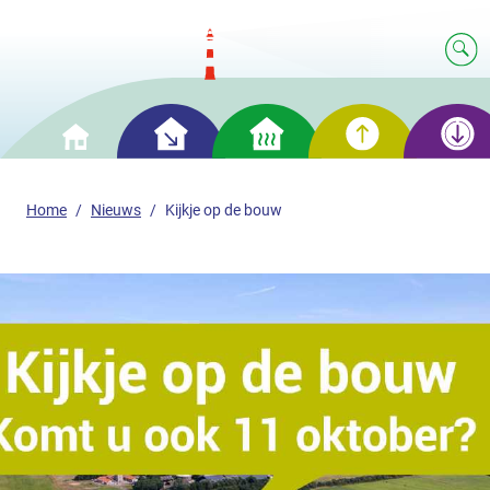
Slim
Slim
Slim
Slim
Home
besparen
verwarmen
opwekken
opslaan
Home
Nieuws
Kijkje op de bouw