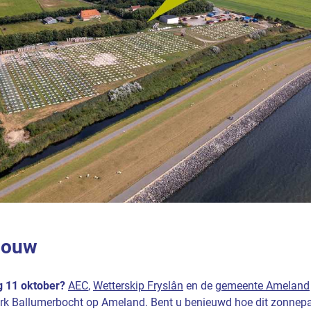
 bouw
g 11 oktober?
AEC
,
Wetterskip Fryslân
en de
gemeente Ameland
park Ballumerbocht op Ameland. Bent u benieuwd hoe dit zonnep