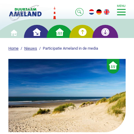
MENU
Slim
Slim
Slim
Slim
Home
besparen
verwarmen
opwekken
opslaan
Home
Nieuws
Participatie Ameland in de media