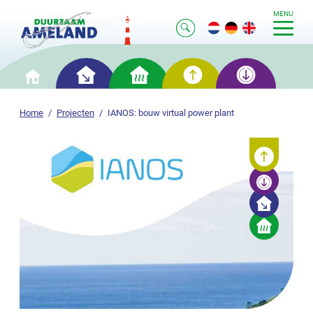
MENU
Slim
Slim
Slim
Slim
Home
besparen
verwarmen
opwekken
opslaan
Home
Projecten
IANOS: bouw virtual power plant