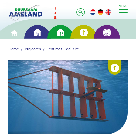
MENU
Slim
Slim
Slim
Slim
Home
besparen
verwarmen
opwekken
opslaan
Home
Projecten
Test met Tidal Kite