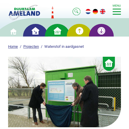
MENU
Slim
Slim
Slim
Slim
Home
besparen
verwarmen
opwekken
opslaan
Home
Projecten
Waterstof in aardgasnet