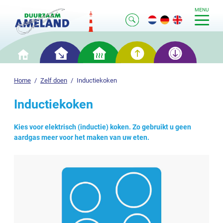
MENU
Slim
Slim
Slim
Slim
Home
besparen
verwarmen
opwekken
opslaan
Home
Zelf doen
Inductiekoken
Inductiekoken
Kies voor elektrisch (inductie) koken. Zo gebruikt u geen
aardgas meer voor het maken van uw eten.