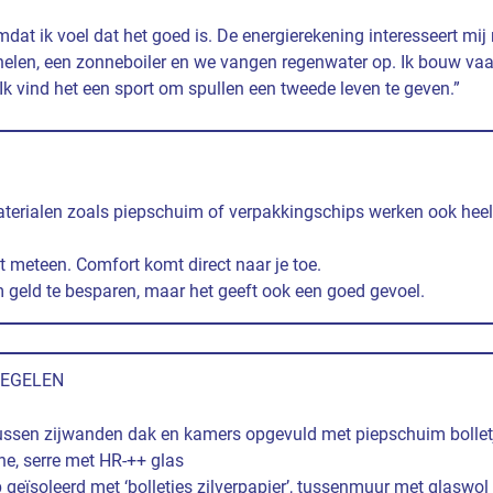
dat ik voel dat het goed is. De energierekening interesseert mij
nelen, een zonneboiler en we vangen regenwater op. Ik bouw vaa
Ik vind het een sport om spullen een tweede leven te geven.”
terialen zoals piepschuim of verpakkingschips werken ook heel
het meteen. Comfort komt direct naar je toe.
m geld te besparen, maar het geeft ook een goed gevoel.
REGELEN
ussen zijwanden dak en kamers opgevuld met piepschuim bollet
, serre met HR-++ glas
 geïsoleerd met ‘bolletjes zilverpapier’, tussenmuur met glaswol