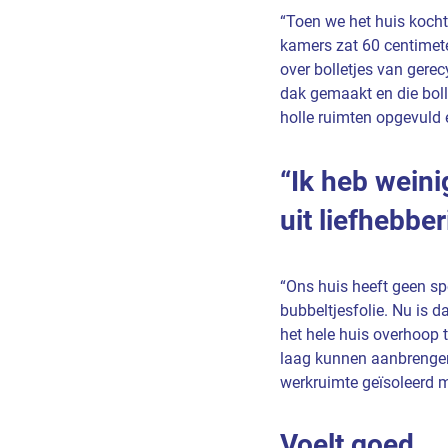
“Toen we het huis kocht
kamers zat 60 centimeter
over bolletjes van gerec
dak gemaakt en die bolle
holle ruimten opgevuld 
Ik heb weini
uit liefhebbe
“Ons huis heeft geen sp
bubbeltjesfolie. Nu is d
het hele huis overhoop 
laag kunnen aanbrengen.
werkruimte geïsoleerd m
Voelt goed