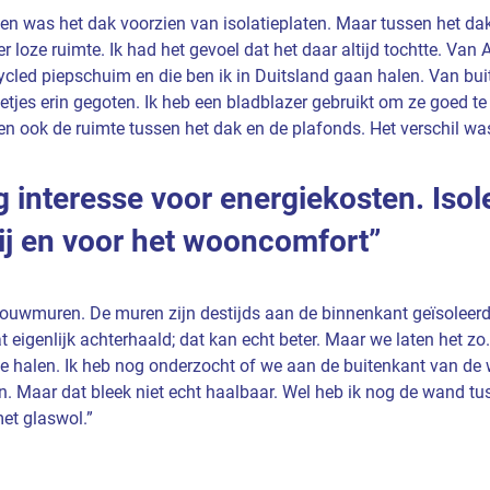
en was het dak voorzien van isolatieplaten. Maar tussen het d
 loze ruimte. Ik had het gevoel dat het daar altijd tochtte. Van
ycled piepschuim en die ben ik in Duitsland gaan halen. Van buit
tjes erin gegoten. Ik heb een bladblazer gebruikt om ze goed te 
en ook de ruimte tussen het dak en de plafonds. Het verschil wa
g interesse voor energiekosten. Isol
rij en voor het wooncomfort
ouwmuren. De muren zijn destijds aan de binnenkant geïsoleerd 
at eigenlijk achterhaald; dat kan echt beter. Maar we laten het zo
te halen. Ik heb nog onderzocht of we aan de buitenkant van de
 Maar dat bleek niet echt haalbaar. Wel heb ik nog de wand tu
et glaswol.”