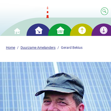
Slim
Slim
Slim
Slim
Home
besparen
verwarmen
opwekken
opslaan
Home
Duurzame Amelanders
Gerard Bekius