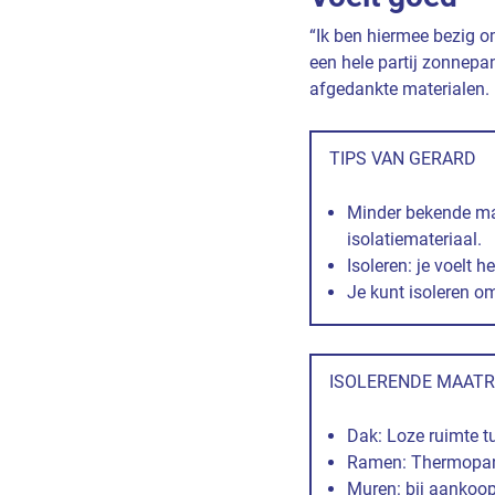
“Ik ben hiermee bezig om
een hele partij zonnepa
afgedankte materialen. 
TIPS VAN GERARD
Minder bekende ma
isolatiemateriaal.
Isoleren: je voelt 
Je kunt isoleren o
ISOLERENDE MAAT
Dak: Loze ruimte t
Ramen: Thermopane
Muren: bij aankoop