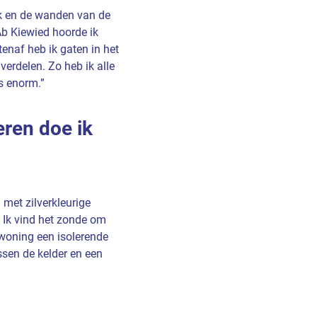
ak en de wanden van de
 Ab Kiewied hoorde ik
enaf heb ik gaten in het
verdelen. Zo heb ik alle
s enorm.”
eren doe ik
met zilverkleurige
. Ik vind het zonde om
 woning een isolerende
ssen de kelder en een