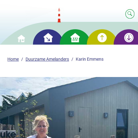
Slim
Slim
Slim
Slim
Home
besparen
verwarmen
opwekken
opslaan
Home
Duurzame Amelanders
Karin Emmens